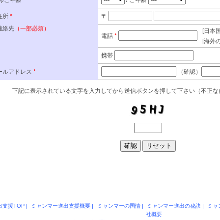
支援TOP
|
ミャンマー進出支援概要
|
ミャンマーの国情
|
ミャンマー進出の秘訣
|
ミャ
社概要