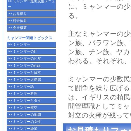
>> ミャンマー進出支援メニュ
に、
ミャンマー
の
少
ー
>> お見積り
る。
>> 料金体系
>> 会社概要
主な
ミャンマー
の
少
ミャンマー関連トピックス
ン族、パラワン族、
>> ミャンマー
ン族、チン族、ヤカ
>> ミャンマーのIT
>> ミャンマーのビザ
われる。それぞれ、
>> ミャンマーのvisa
>> ミャンマーと日本
ミャンマー
の
少数民
>> ミャンマー大使館
>> ミャンマー語
て闘争を繰り広げる
>> ミャンマー料理
は、イギリスの植民
>> ミャンマーとタイ
間管理職として
ミャ
>> ミャンマー航空
対立
の火種が残って
>> ミャンマーの地図
>> ミャンマーの女性
お見積もりフォ
>> ミャンマー経済