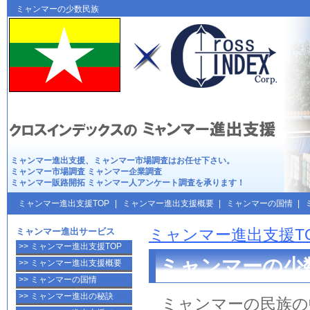
ミャンマー進出支援は
クロスインデックス
ミャンマーの少数民族
ミャンマー進出
支援、
ミャンマー市場調査
はお任せ下さい。
ミャンマー市場調査
ミャンマー企業調査
ミャンマー販路開拓
ミャンマー人アンケート調査
を承ります！
ミャンマー進出支援TOP
|
ミャンマー進出支援概要
|
ミャンマーの国情
|
ミャンマー進出サービス
ミャンマー進出支援T
>> ミャンマー進出支援TOP
ミャンマーの少
>> ミャンマー進出支援概要
>> ミャンマーの国情
>> ミャンマー進出の秘訣
ミャンマー
の
民族
の