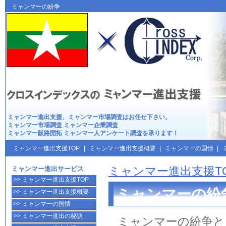
ミャンマー進出支援は
クロスインデックス
ミャンマーの紛争
ミャンマー進出
支援、
ミャンマー市場調査
はお任せ下さい。
ミャンマー市場調査
ミャンマー企業調査
ミャンマー販路開拓
ミャンマー人アンケート調査
を承ります！
ミャンマー進出支援TOP
|
ミャンマー進出支援概要
|
ミャンマーの国情
|
ミャンマー進出サービス
ミャンマー進出支援T
>> ミャンマー進出支援TOP
ミャンマーの紛
>> ミャンマー進出支援概要
>> ミャンマーの国情
>> ミャンマー進出の秘訣
ミャンマー
の
紛争
と