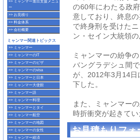
>> ミャンマー進出支援メニュ
の60年にわたる政府
ー
>> お見積り
意しており、終息の
>> 料金体系
で終身刑を受けたニェ
>> 会社概要
ン・セイン大統領の
ミャンマー関連トピックス
>> ミャンマー
ミャンマー
の
紛争
の
>> ミャンマーのIT
>> ミャンマーのビザ
バングラデシュ間で
>> ミャンマーのvisa
が、2012年3月1
>> ミャンマーと日本
下した。
>> ミャンマー大使館
>> ミャンマー語
>> ミャンマー料理
また、
ミャンマー
の
>> ミャンマーとタイ
時折衝突が起きてい
>> ミャンマー航空
>> ミャンマーの地図
お見積もりフォ
>> ミャンマーの女性
>> ミャンマー経済