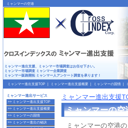
ミャンマー進出支援は
クロスインデックス
ミャンマーの空港
ミャンマー進出
支援、
ミャンマー市場調査
はお任せ下さい。
ミャンマー市場調査
ミャンマー企業調査
ミャンマー販路開拓
ミャンマー人アンケート調査
を承ります！
ミャンマー進出支援TOP
|
ミャンマー進出支援概要
|
ミャンマーの国情
|
ミャンマー進出サービス
ミャンマー進出支援T
>> ミャンマー進出支援TOP
ミャンマーの空
>> ミャンマー進出支援概要
>> ミャンマーの国情
>> ミャンマー進出の秘訣
ミャンマーの
空港
の