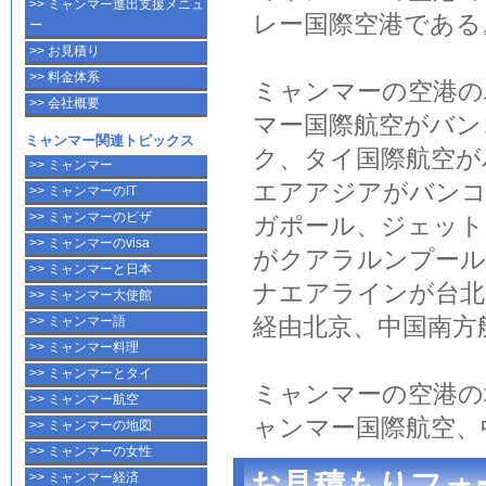
>> ミャンマー進出支援メニュ
レー国際空港
である
ー
>> お見積り
>> 料金体系
ミャンマー
の
空港
の
>> 会社概要
マー国際航空
がバン
ミャンマー関連トピックス
ク、タイ国際航空が
>> ミャンマー
エアアジアがバンコ
>> ミャンマーのIT
>> ミャンマーのビザ
ガポール、ジェット
>> ミャンマーのvisa
がクアラルンプール
>> ミャンマーと日本
ナエアラインが台北
>> ミャンマー大使館
>> ミャンマー語
経由北京、中国南方
>> ミャンマー料理
>> ミャンマーとタイ
ミャンマー
の
空港
の
>> ミャンマー航空
ャンマー国際航空
、
>> ミャンマーの地図
>> ミャンマーの女性
お見積もりフォ
>> ミャンマー経済