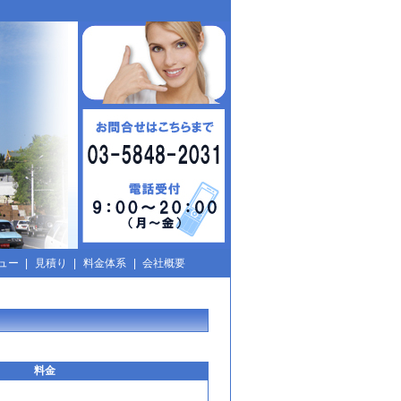
ュー
|
見積り
|
料金体系
|
会社概要
料金