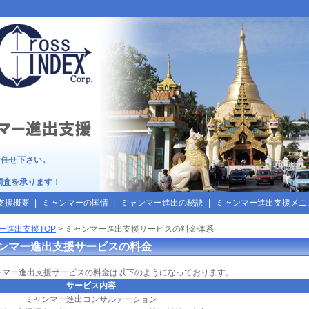
ンデックス
お任せ下さい。
調査
を承ります！
支援概要
|
ミャンマーの国情
|
ミャンマー進出の秘訣
|
ミャンマー進出支援メニ
ー進出支援TOP
>
ミャンマー進出支援サービスの料金体系
ンマー進出支援サービスの料金
ンマー進出支援
サービスの料金は以下のようになっております。
サービス内容
ミャンマー進出コンサルテーション