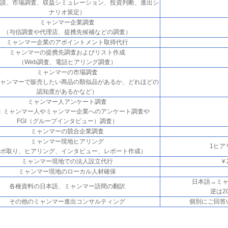
談、市場調査、収益シミュレーション、投資判断、進出シ
ナリオ策定）
ミャンマー企業調査
（与信調査や代理店、提携先候補などの調査）
ミャンマー企業のアポイントメント取得代行
ミャンマーの提携先調査およびリスト作成
（Web調査、電話ヒアリング調査）
ミャンマーの市場調査
ャンマーで販売したい商品の類似品があるか、どれほどの
認知度があるかなど）
ミャンマー人アンケート調査
：ミャンマー人やミャンマー企業へのアンケート調査や
FGI（グループインタビュー）調査）
ミャンマーの競合企業調査
ミャンマー現地ヒアリング
1ヒア
ポ取り、ヒアリング、インタビュー、レポート作成）
ミャンマー現地での法人設立代行
￥
ミャンマー現地のローカル人材確保
日本語→ミャ
各種資料の日本語、ミャンマー語間の翻訳
逆は2
その他のミャンマー進出コンサルティング
個別にご回答