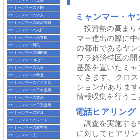
>> ミャンマーの空港
>> ミャンマーの入国
ミャンマー・ヤ
>> ミャンマーの求人
>> ミャンマーの経済制裁
投資熱の高まり
>> ミャンマーの人口
マー進出の際に中
>> ミャンマーへの支援
>> ミャンマー難民
の都市である
ヤン
>> ミャンマーの国内線
ワラ経済特区
の開
>> ミャンマー ルビー
基盤を置いたミャ
>> ミャンマーの気候
てきます。クロス
>> ミャンマーの時差
>> ミャンマーのビジネス
ションがあります
>> ミャンマーの日本企業
情報収集を行うこ
>> ミャンマーの貿易
>> ミャンマーの日系企業
電話ヒアリング
>> ミャンマーの写真
>> ミャンマーのレート
調査を実施する
>> ミャンマーの航空券
に対して
ヒアリン
>> ミャンマー人