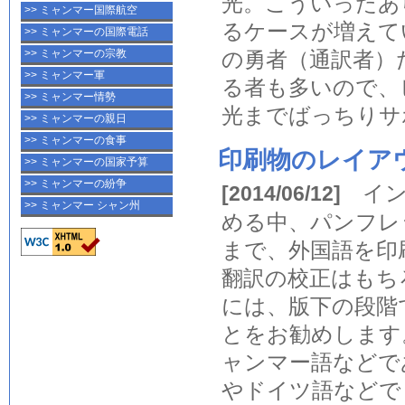
光。こういったあ
>> ミャンマー国際航空
るケースが増えて
>> ミャンマーの国際電話
>> ミャンマーの宗教
の勇者（通訳者）
>> ミャンマー軍
る者も多いので、
>> ミャンマー情勢
光までばっちりサ
>> ミャンマーの親日
>> ミャンマーの食事
印刷物のレイア
>> ミャンマーの国家予算
>> ミャンマーの紛争
イ
[2014/06/12]
>> ミャンマー シャン州
める中、パンフレ
まで、外国語を印
翻訳
の
校正
はもち
には、版下の段階
とをお勧めします
ャンマー語
などで
や
ドイツ語
などで