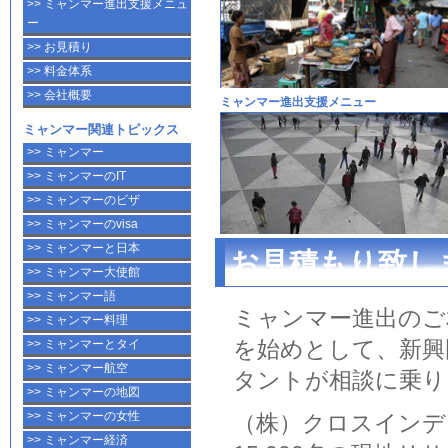
>> ミャンマー進出支援メニュ
ー
>> お見積り
>> 料金体系
>> 会社概要
ミャンマー進出支援メニュー
ミャンマー関連トピックス
>> ミャンマー
>> ミャンマーのIT
>> ミャンマーのビザ
>> ミャンマーのvisa
>> ミャンマーと日本
お見積もり致し
>> ミャンマー大使館
>> ミャンマー語
ミャンマー進出のご相
>> ミャンマー料理
を始めとして、新興
>> ミャンマーとタイ
>> ミャンマー航空
タントが相談に乗り
>> ミャンマーの地図
>> ミャンマーの女性
（株）クロスインデ
>> ミャンマー経済