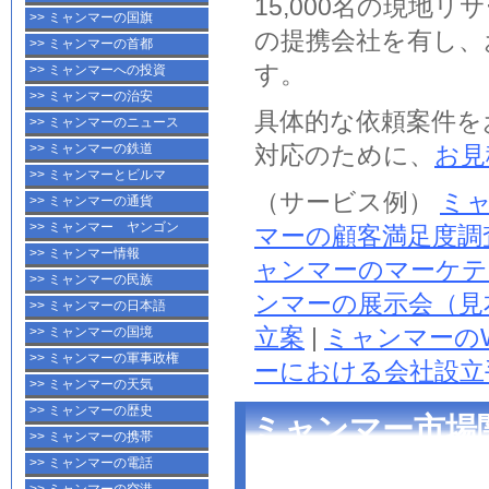
15,000名の現地
>> ミャンマーの国旗
の提携会社を有し、
>> ミャンマーの首都
す。
>> ミャンマーへの投資
>> ミャンマーの治安
具体的な依頼案件を
>> ミャンマーのニュース
>> ミャンマーの鉄道
対応のために、
お見
>> ミャンマーとビルマ
（サービス例）
ミ
>> ミャンマーの通貨
>> ミャンマー ヤンゴン
マーの顧客満足度調
>> ミャンマー情報
ャンマーのマーケテ
>> ミャンマーの民族
ンマーの展示会（見
>> ミャンマーの日本語
立案
|
ミャンマーのW
>> ミャンマーの国境
>> ミャンマーの軍事政権
ーにおける会社設立
>> ミャンマーの天気
>> ミャンマーの歴史
ミャンマー市場
>> ミャンマーの携帯
>> ミャンマーの電話
ィング部 配信）