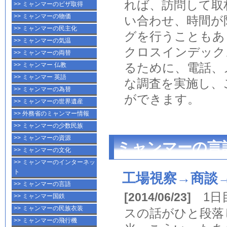
れば、訪問して取
>> ミャンマーのビザ取得
>> ミャンマーの物価
い合わせ、時間が
>> ミャンマーの民主化
グ
を行うこともあ
>> ミャンマーの気温
クロスインデック
>> ミャンマーの両替
るために、
電話
、
>> ミャンマー 仏教
>> ミャンマー 英語
な調査を実施し、
>> ミャンマーの為替
ができます。
>> ミャンマーの世界遺産
>> 外務省のミャンマー情報
>> ミャンマーの少数民族
>> ミャンマーの資源
ミャンマーの言
>> ミャンマーの文化
>> ミャンマーのインターネッ
ト
工場視察→商談
>> ミャンマーの言語
1日
[2014/06/23]
>> ミャンマー国鉄
>> ミャンマーの民族衣装
スの話がひと段落
>> ミャンマーの飛行機