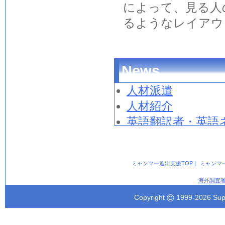
によって、見る人
るようなレイアウ
News
人材派遣
人材紹介
英語
翻訳
者・
英語
スタッフ）
翻訳コーディネー
ミャンマー進出支援TOP
|
ミャンマ
海外調査/
©
Copyright
1999-
2026 Sup