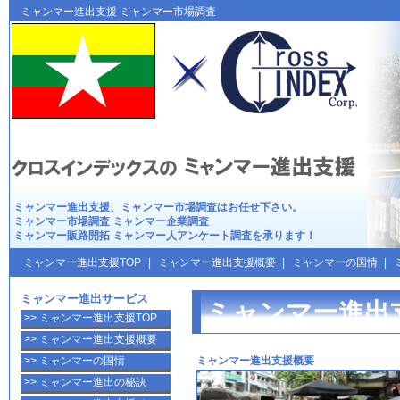
ミャンマー進出支援は
クロスインデックス
ミャンマー進出支援 ミャンマー市場調査
ミャンマー進出
支援、
ミャンマー市場調査
はお任せ下さい。
ミャンマー市場調査
ミャンマー企業調査
ミャンマー販路開拓
ミャンマー人アンケート調査
を承ります！
ミャンマー進出支援TOP
|
ミャンマー進出支援概要
|
ミャンマーの国情
|
ミャンマー進出サービス
ミャンマー進出
>> ミャンマー進出支援TOP
>> ミャンマー進出支援概要
ミャンマー進出支援概要
>> ミャンマーの国情
>> ミャンマー進出の秘訣